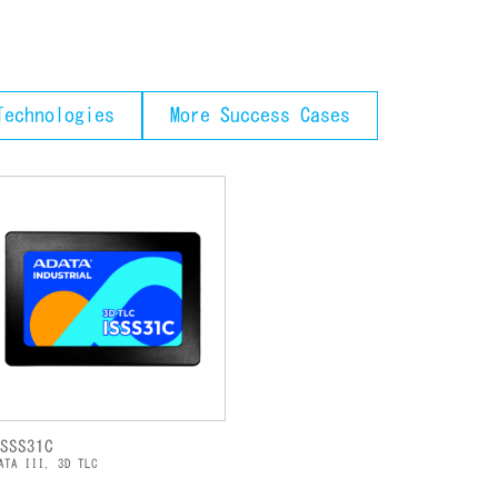
echnologies
More Success Cases
ISSS31C
ATA III, 3D TLC