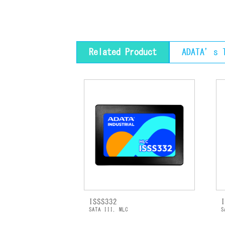
Related Product
ADATA’s T
ISSS332
SATA III, MLC
S