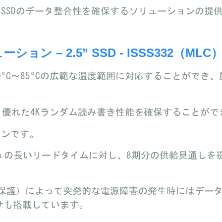
SDのデータ整合性を確保するソリューションの提
ューション – 2.5” SSD - ISSS332（MLC
Pは-40ºC～85ºCの広範な温度範囲に対応することが
れた4Kランダム読み書き性能を確保することができる
ンです。
シュの長いリードタイムに対し、8期分の供給見通しを提
保護）によって突発的な電源障害の発生時にはデータ
サも搭載しています。