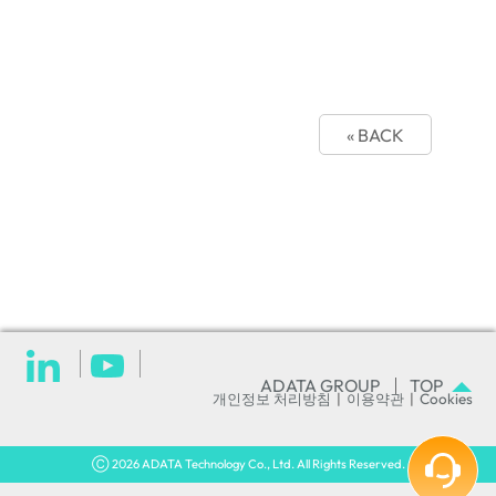
« BACK
TOP
ADATA GROUP
개인정보 처리방침
|
이용약관
|
Cookies
Ⓒ 2026 ADATA Technology Co., Ltd. All Rights Reserved.