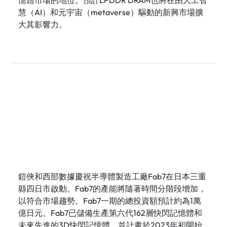
憶體市場的地位。預計LPDDR DRAM也將在由人工智
慧（AI）和元宇宙（metaverse）驅動的新興市場擴
大其影響力。
鎧俠和西部數據慶祝半導體製造工廠Fab7在日本三重
縣四日市啟動。Fab7的產能將隨著時間分階段增加，
以符合市場趨勢。Fab7一期的總投資額預計約為1萬
億日元。Fab7已儲備生產第六代162層快閃記憶體和
未來先進的3D快閃記憶體，並計畫於2023年初開始