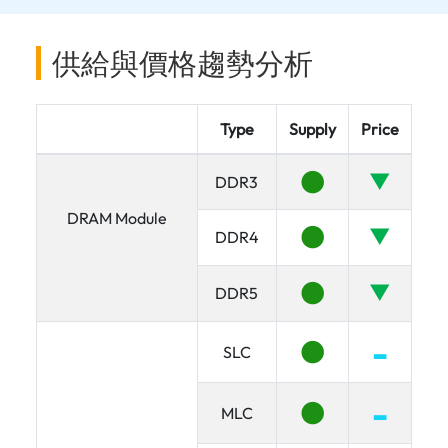
供給與價格趨勢分析
Type
Supply
Price
●
▼
DDR3
DRAM Module
●
▼
DDR4
●
▼
DDR5
●
▂
SLC
●
▂
MLC