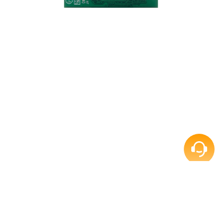
Form Factor
USB 10 Pin
Datasheet
Datasheet - IUMU211 USB DOM_20221222
Capacity
8GB, 16GB,
Language
OS
32GB
English
PDF
File Size (KB)
Update
Interface
USB 10 Pin
587.83 KB
2025-03-20
Flash Type
MLC
Download
Dimensions (L x W x H)
(2.54mm):
36.9 x 26.6 x
8.5mm;
(2.0mm):
36.9 x 26.6 x