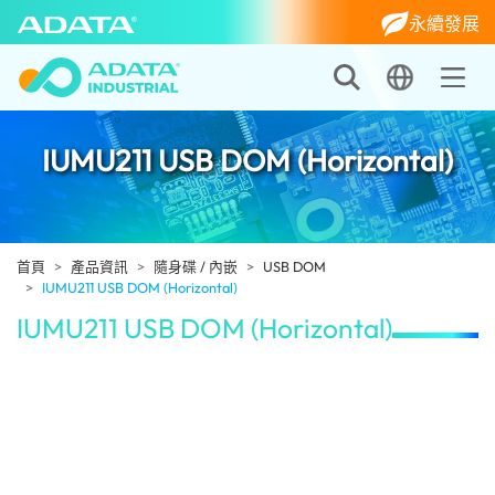
永續發展
IUMU211 USB DOM (Horizontal)
首頁
產品資訊
隨身碟 / 內嵌
USB DOM
IUMU211 USB DOM (Horizontal)
IUMU211 USB DOM (Horizontal)