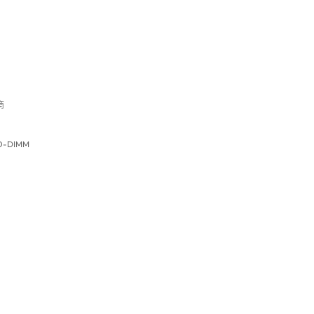
商
SO-DIMM