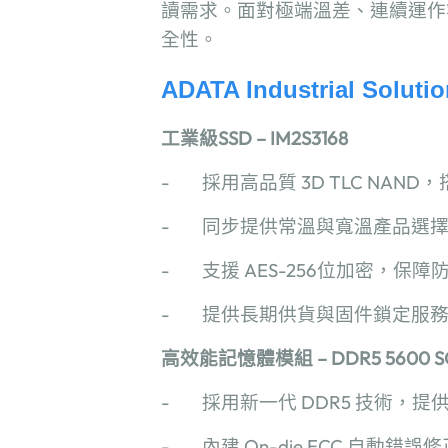
讀需求。面對極端溫差、連續運作
全性。
ADATA Industrial Solutio
工業級
SSD – IM2S3168
-
採用高品質
3D TLC NAND
，
-
同步提供常溫與寬溫產品選
-
支援
AES-256
位加密，保障
-
提供長期供貨與固件鎖定服
高效能記憶體模組
– DDR5 5600 
-
採用新一代
DDR5
技術，提
-
內建
On-die ECC
自動錯誤修