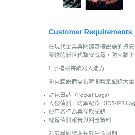
Customer Requirements
在現代企業與關鍵基礎設施的資安
嚴峻的新世代資安威脅，防火牆正
1.
小檔案持續寫入能力
防火牆設備需長時間穩定記錄大量
封包日誌（
Packet Logs
）
入侵偵測／防禦紀錄（
IDS/IPS Log
使用者行為與存取記錄
威脅偵測報告與回應資料
2.
嚴謹驗證與長效生命週期