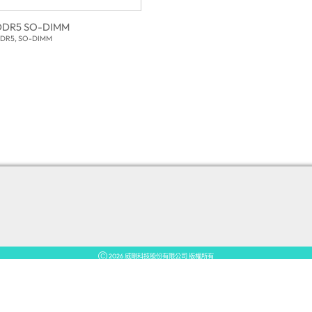
DDR5 SO-DIMM
DR5, SO-DIMM
5G基站與光網路終端
閘
5G基站與光網路終端
閘道
A⁺ Security
Ⓒ 2026 威剛科技股份有限公司 版權所有