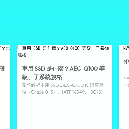
N
存硬
車用 SSD 是什麼？AEC-Q100 等
級、子系統規格
N
完整解析車用 SSD :AEC-Q100 IC 溫度等
と
級（Grade 0~3）、IATF 16949、ISO/SAE
動
21434 資安與 PLP、pSLC 等子系統規格，
ー
數，
並比較 eMMC/UFS/SSD 差異。威剛工業
し
D
級提供車載、鐵道 NVR 與邊緣運算的寬溫
儲存方案與選型支援。