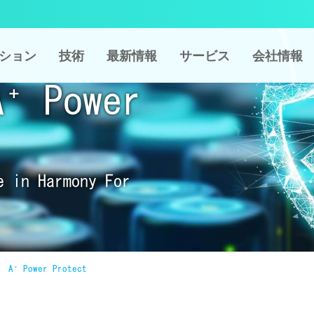
ション
技術
最新情報
サービス
会社情報
A⁺ Power
e in Harmony For
. A⁺ Power Protect