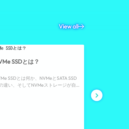
View all
VMe SSDとは？
ECC DRA
VMe SSDとは何か、NVMeとSATA SSD
ECC DRAM
の違い、そしてNVMeストレージが自
み、そしてデー
化、産業用システム、および高頻度デ
安定性、ネット
タロギングに最適な理由について解説
ッションクリテ
ます。
ングにおいて重
説します。