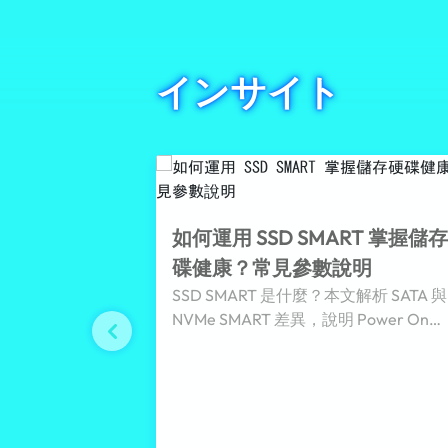
インサイト
如何運用 SSD SMART 掌握儲
碟健康？常見參數說明
SSD SMART 是什麼？本文解析 SATA 與
NVMe SMART 差異，說明 Power On
Hours、Temperature、Percentage
Used、Available Spare 等常見健康參
協助 Edge Storage 與工業設備掌握 SS
健康狀態。