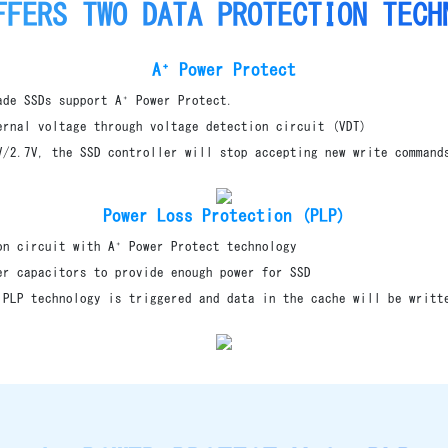
FFERS TWO DATA PROTECTION TECH
A⁺ Power Protect
ade SSDs support A⁺ Power Protect.
ernal voltage through voltage detection circuit (VDT)
V/2.7V, the SSD controller will stop accepting new write command
Power Loss Protection (PLP)
on circuit with A⁺ Power Protect technology
er capacitors to provide enough power for SSD
 PLP technology is triggered and data in the cache will be writt