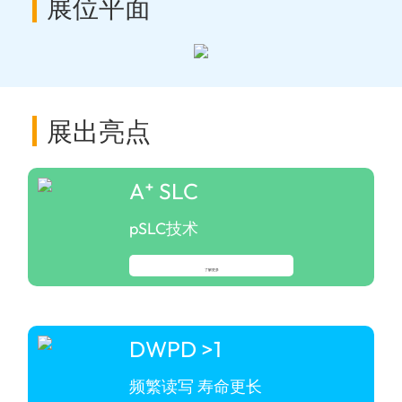
展位平面
展出亮点
A⁺ SLC
pSLC技术
了解更多
DWPD >1
频繁读写 寿命更长